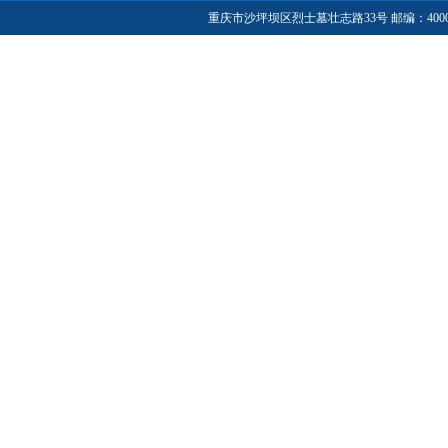
重庆市沙坪坝区烈士墓壮志路33号 邮编：40