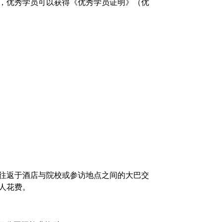
，优秀学员可以获得《
优秀学员证明》（
优
往返于酒店与
院校
或参访地点之间的大巴交
人花费。