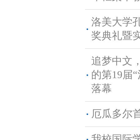
洛美大学
奖典礼暨
追梦中文
的第19届
落幕
厄瓜多尔
我校国际