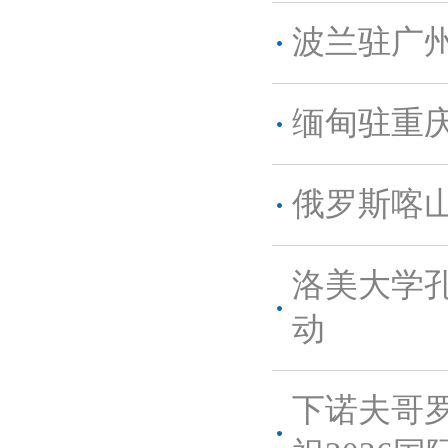
波兰驻广
缅甸驻重
俄罗斯喀
洛美大学孔
动
下诺夫哥