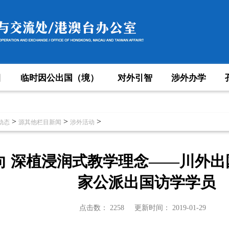
目
临时因公出国（境）
对外引智
涉外办学
>
>
>
动态
源其他栏目新闻
涉外活动
向 深植浸润式教学理念——川外
家公派出国访学学员
点击数：
2258
更新时间：
2019-01-29