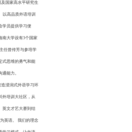
训及国家高水平研究生
位。以高品质外语培训
给学员提供学习便
海南大学设有3个国家
部主任曾传芳与参培学
定式思维的勇气和能
沟通能力。
营造浸润式外语学习环
川外培训大社区，从
、英文才艺大赛到结
为英语。 我们的理念