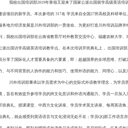
我校出国培训部2019年寒假又迎来了国家公派出国留学高级英语培
建设项目的新学员。本次参培的 317名 学员来自全国27所高校及科研单
服务地方经济发展是川外培训部的一贯使命。为更好打造川外培训品牌并
利，我校出国培训部在云南省教育厅对外教育交流中心、福建农林大学、
公派出国访学高级英语培训教学点。在本次培训开班典礼上， 出国培训
员分享了国际化人才需要具备的六要素，即：超越国界的全球思维、打破
力、与不同背景的人协作的能力和技巧、使用外语的能力、同理心，以及
川外培训部秉承以学员需求为中心的交际式外语教学理念，为学员
境，旨在有效提升参培学员的跨文化意识和外语沟通能力。学员一旦加入
开班典礼、授课课堂、中西方文化讲座、学员学术英文讲座、每周英语角
业典礼，就会感受到英语语言与文化浸润无处不在；学员QQ群工作语言亦