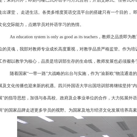
是，来到川外，即刻与哑巴式外语学习方式告别，开启交际式、任务式外
走出课堂， 走进生活。各类多维度英语交流平台的搭建只有一个目的， 
文化交际能力，点燃学员对外语学习的热情。
An education system is only as good as its teachers，教
位的灵魂，我部对教师专业成长高度重视，对教学品质严格监管。作为培
工作都以教学为核心，品质是培训部生存的生命线，教师发展也必须服务
随着国家“一带一路”大战略的出台与实施，作为“渝新欧”物流通道
展及文化传播也迎来新的机遇。四川外国语大学出国培训部将继续坚持“内
展”的指导思想，加强与各高校、政府及企事业单位的合作，大力拓展外语
训”的国家品牌走进更多学员的视野。为国家及地方经济文化发展培养高