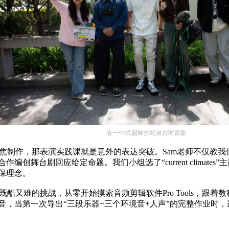
在一中式园林拍纪录片时留影
焦制作，那表演实践课就是意外的表达突破。
Sam
老师不仅教我
编创舞台剧回应给定命题。我们小组选了“current climates
保理念。
既酷又难的挑战，从零开始摸索音频剪辑软件
Pro Tools
，跟着教
音，当第一次导出“三段乐器+三个环境音+人声”的完整作业时，