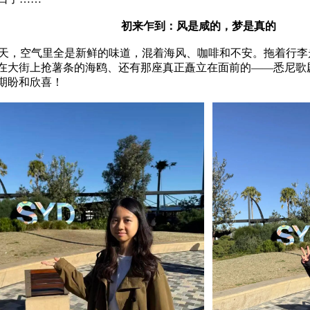
初来乍到：风是咸的，梦是真的
天，空气里全是新鲜的味道，混着海风、咖啡和不安。拖着行李
在大街上抢薯条的海鸥、还有那座真正矗立在面前的——悉尼歌
期盼和欣喜！