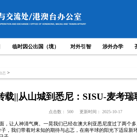
目
临时因公出国（境）
对外引智
涉外办学
>
动态
转载||从山城到悉尼：SISU-麦考
点击数：
500
更新时间：
2025-10-17
面，让人神清气爽。一晃我们已经在澳大利亚悉尼度过了两个多
项目”学子，我们带着对未知的期待与忐忑，在南半球的阳光下适应
日子……