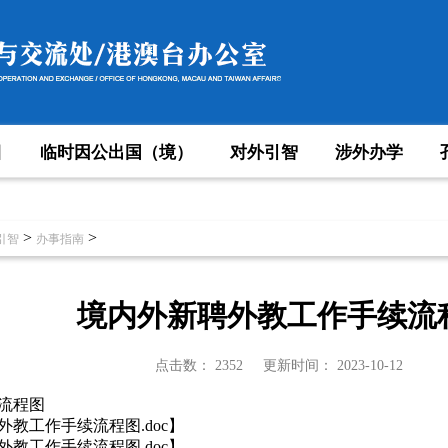
目
临时因公出国（境）
对外引智
涉外办学
>
>
引智
办事指南
境内外新聘外教工作手续流
点击数：
2352
更新时间：
2023-10-12
流程图
外教工作手续流程图.doc
】
外教工作手续流程图.doc
】